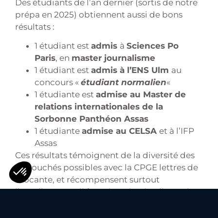
Des étudiants de l’an dernier (sortis de notre
prépa en 2025) obtiennent aussi de bons
résultats :
1 étudiant est
admis
à
Sciences Po
Paris
, en
master journalisme
1 étudiant est
admis à l’ENS Ulm
au
concours «
étudiant normalien
«
1 étudiante est
admise au Master de
relations internationales de la
Sorbonne Panthéon Assas
1 étudiante
admise au CELSA
et à l’IFP
Assas
Ces résultats témoignent de la diversité des
débouchés possibles avec la CPGE lettres de
Giocante, et récompensent surtout
l’excellent travail fourni par les étudiants de
Giocante : nous les félicitons !